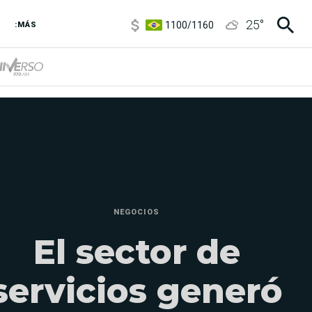
1100
/
1160
25
°
3,8
/
4
:MÁS
6850
/
7200
5900
/
5960
NEGOCIOS
El sector de
servicios generó