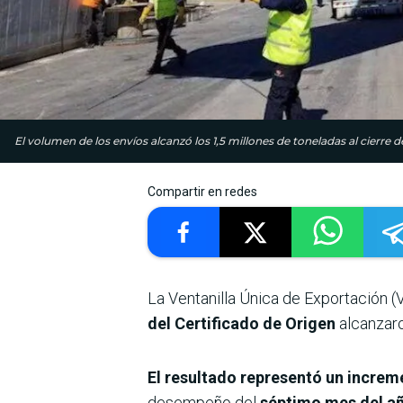
El volumen de los envíos alcanzó los 1,5 millones de toneladas al cierre 
Compartir en redes
La Ventanilla Única de Exportación (
del Certificado de Origen
alcanzaro
El resultado representó un incre
desempeño del
séptimo mes del añ