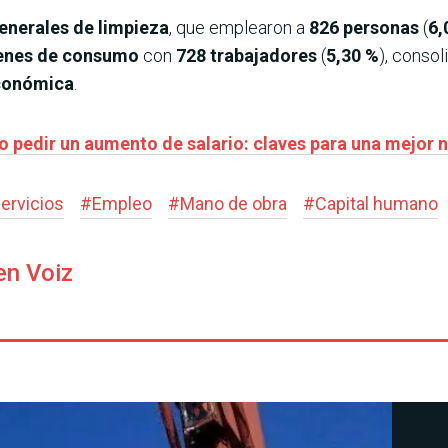
generales de limpieza
, que emplearon a
826 personas
(
6,
ienes de consumo
con
728 trabajadores
(
5,30 %
), consol
económica
.
 pedir un aumento de salario: claves para una mejor 
ervicios
#
Empleo
#
Mano de obra
#
Capital humano
en Voiz