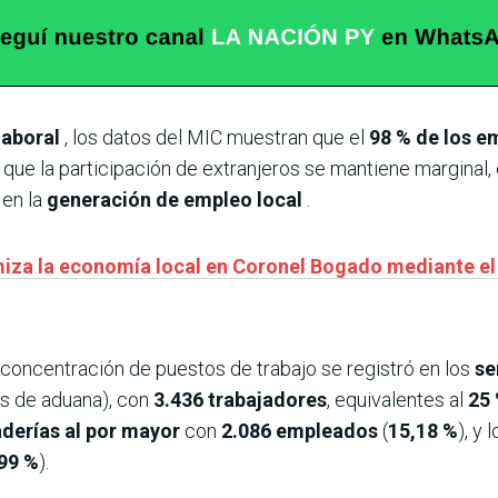
laboral
, los datos del MIC muestran que el
98 % de los e
s que la participación de extranjeros se mantiene marginal
 en la
generación de empleo local
.
amiza la economía local en Coronel Bogado mediante e
r concentración de puestos de trabajo se registró en los
se
s de aduana), con
3.436 trabajadores
, equivalentes al
25
aderías al por mayor
con
2.086 empleados
(
15,18 %
), y 
99 %
).