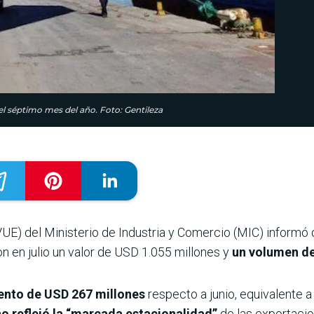
del séptimo mes del año. Foto: Gentileza
VUE) del Ministerio de Industria y Comercio (MIC) informó
n en julio un valor de USD 1.055 millones y
un volumen de
mento de USD 267 millones
respecto a junio, equivalente a
o reflejó la “marcada estacionalidad”
de las exportaci