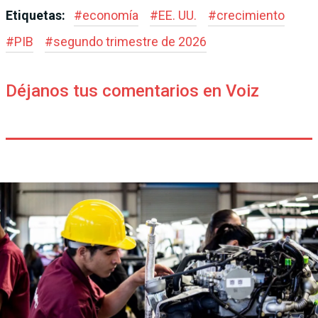
Etiquetas:
#
economía
#
EE. UU.
#
crecimiento
#
PIB
#
segundo trimestre de 2026
Déjanos tus comentarios en Voiz