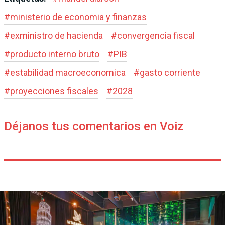
#
ministerio de economia y finanzas
#
exministro de hacienda
#
convergencia fiscal
#
producto interno bruto
#
PIB
#
estabilidad macroeconomica
#
gasto corriente
#
proyecciones fiscales
#
2028
Déjanos tus comentarios en Voiz