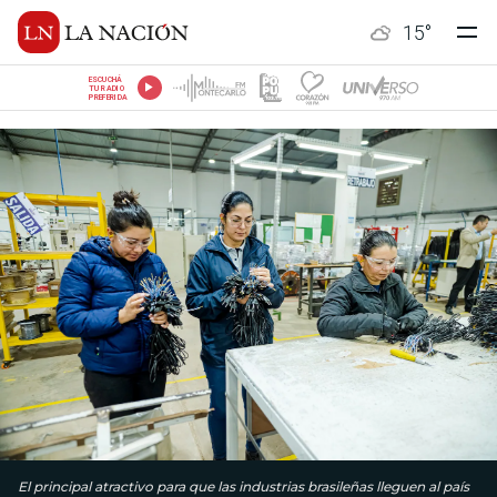
15
°
ESCUCHÁ
TU RADIO
PREFERIDA
El principal atractivo para que las industrias brasileñas lleguen al país