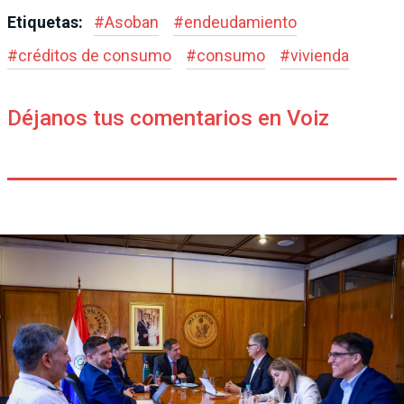
Etiquetas:
#
Asoban
#
endeudamiento
#
créditos de consumo
#
consumo
#
vivienda
Déjanos tus comentarios en Voiz