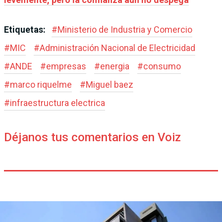
Etiquetas:
#
Ministerio de Industria y Comercio
#
MIC
#
Administración Nacional de Electricidad
#
ANDE
#
empresas
#
energia
#
consumo
#
marco riquelme
#
Miguel baez
#
infraestructura electrica
Déjanos tus comentarios en Voiz