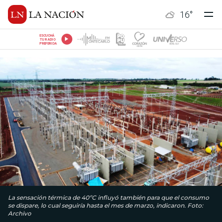
16
°
ESCUCHÁ
TU RADIO
PREFERIDA
La sensación térmica de 40ºC influyó también para que el consumo
se dispare, lo cual seguiría hasta el mes de marzo, indicaron. Foto:
Archivo