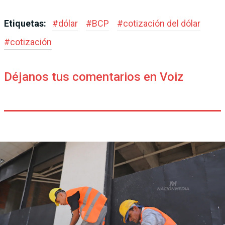
Etiquetas:
#
dólar
#
BCP
#
cotización del dólar
#
cotización
Déjanos tus comentarios en Voiz