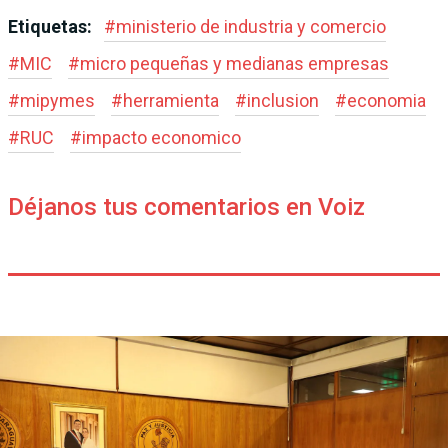
Etiquetas:
#
ministerio de industria y comercio
#
MIC
#
micro pequeñas y medianas empresas
#
mipymes
#
herramienta
#
inclusion
#
economia
#
RUC
#
impacto economico
Déjanos tus comentarios en Voiz