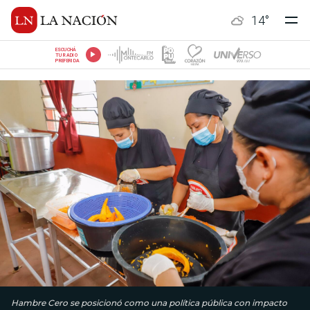
14
°
ESCUCHÁ
TU RADIO
PREFERIDA
Hambre Cero se posicionó como una política pública con impacto