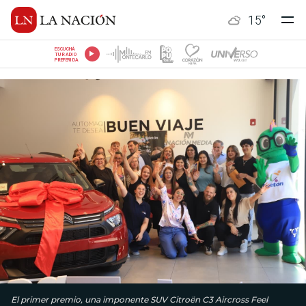
15
°
ESCUCHÁ
TU RADIO
PREFERIDA
El primer premio, una imponente SUV Citroën C3 Aircross Feel