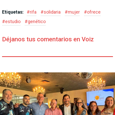
Etiquetas:
#
rifa
#
solidaria
#
mujer
#
ofrece
#
estudio
#
genético
Déjanos tus comentarios en Voiz