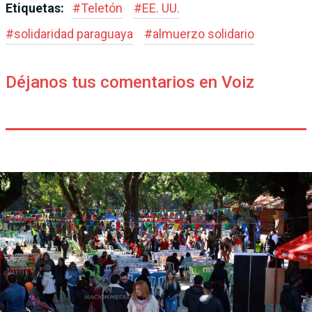
Etiquetas:
#
Teletón
#
EE. UU.
#
solidaridad paraguaya
#
almuerzo solidario
Déjanos tus comentarios en Voiz