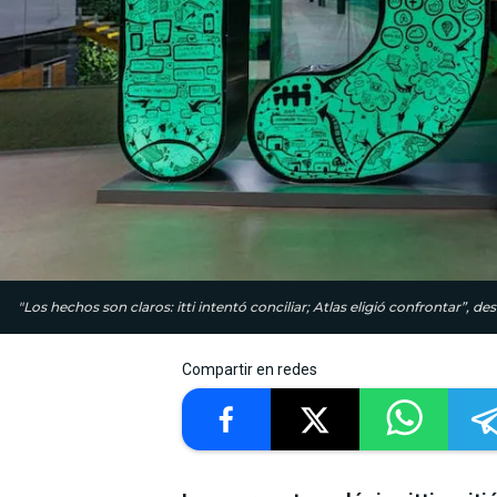
"Los hechos son claros: itti intentó conciliar; Atlas eligió confrontar”, 
Compartir en redes