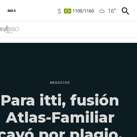
1100
/
1160
16
°
:MÁS
3,8
/
4
6850
/
7200
5900
/
5960
NEGOCIOS
Para itti, fusión
Atlas-Familiar
cayó por plagio,