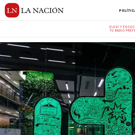
POLÍTIC
ELEGÍ Y
ESCUC
TU RADIO
PREF