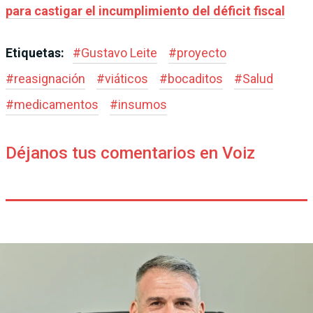
para castigar el incumplimiento del déficit fiscal
Etiquetas:
#
Gustavo Leite
#
proyecto
#
reasignación
#
viáticos
#
bocaditos
#
Salud
#
medicamentos
#
insumos
Déjanos tus comentarios en Voiz