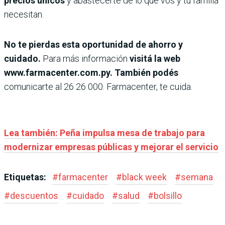
precios únicos
y abastecerte de lo que vos y tu familia
necesitan.
No te pierdas esta oportunidad de ahorro y
cuidado.
Para más información
visitá la web
www.farmacenter.com.py. También podés
comunicarte al 26 26 000. Farmacenter, te cuida.
Lea también: Peña impulsa mesa de trabajo para
modernizar empresas públicas y mejorar el servicio
Etiquetas:
#
farmacenter
#
black week
#
semana
#
descuentos
#
cuidado
#
salud
#
bolsillo