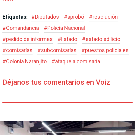
Etiquetas:
#
Diputados
#
aprobó
#
resolución
#
Comandancia
#
Policía Nacional
#
pedido de informes
#
listado
#
estado edilicio
#
comisarías
#
subcomisarías
#
puestos policiales
#
Colonia Naranjito
#
ataque a comisaría
Déjanos tus comentarios en Voiz