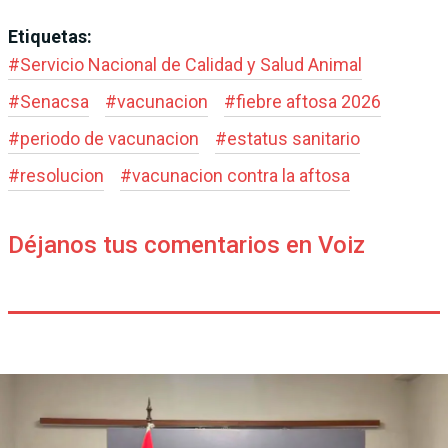
Etiquetas:
#
Servicio Nacional de Calidad y Salud Animal
#
Senacsa
#
vacunacion
#
fiebre aftosa 2026
#
periodo de vacunacion
#
estatus sanitario
#
resolucion
#
vacunacion contra la aftosa
Déjanos tus comentarios en Voiz