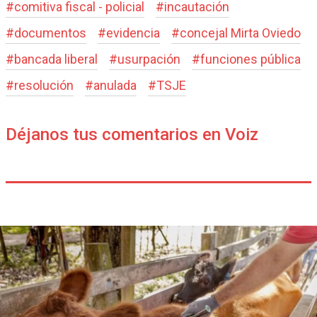
#
comitiva fiscal - policial
#
incautación
#
documentos
#
evidencia
#
concejal Mirta Oviedo
#
bancada liberal
#
usurpación
#
funciones pública
#
resolución
#
anulada
#
TSJE
Déjanos tus comentarios en Voiz