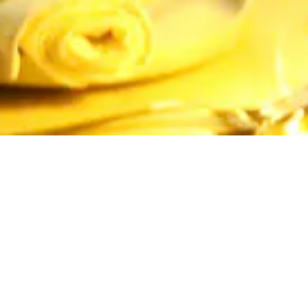
NEGOCIOS
PATROCINADO
14 DE NOVIEMBRE DE 2025 12:17
Kessel Sky Bar: la nueva
experiencia gastronómica
en las alturas de Asunción
Compartir en redes