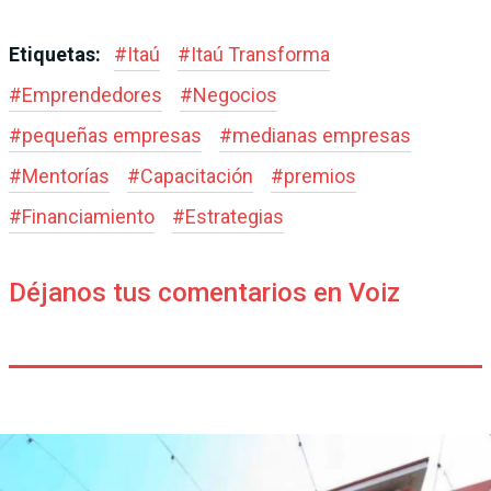
Etiquetas:
#
Itaú
#
Itaú Transforma
#
Emprendedores
#
Negocios
#
pequeñas empresas
#
medianas empresas
#
Mentorías
#
Capacitación
#
premios
#
Financiamiento
#
Estrategias
Déjanos tus comentarios en Voiz