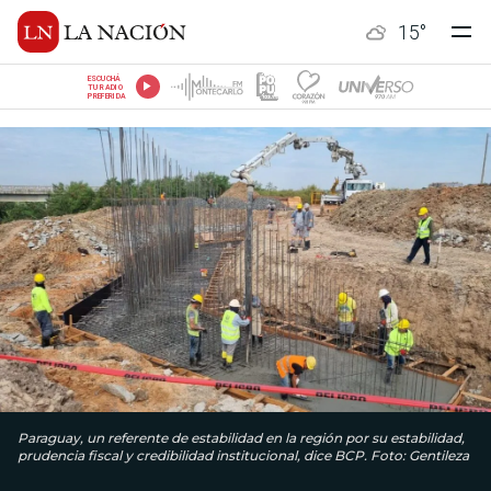
15
°
ESCUCHÁ
TU RADIO
PREFERIDA
Paraguay, un referente de estabilidad en la región por su estabilidad,
prudencia fiscal y credibilidad institucional, dice BCP. Foto: Gentileza