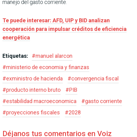
manejo del gasto corriente.
Te puede interesar: AFD, UIP y BID analizan
cooperación para impulsar créditos de eficiencia
energética
Etiquetas:
#
manuel alarcon
#
ministerio de economia y finanzas
#
exministro de hacienda
#
convergencia fiscal
#
producto interno bruto
#
PIB
#
estabilidad macroeconomica
#
gasto corriente
#
proyecciones fiscales
#
2028
Déjanos tus comentarios en Voiz