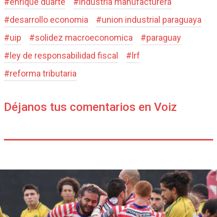
#
enrique duarte
#
industria manufacturera
#
desarrollo economia
#
union industrial paraguaya
#
uip
#
solidez macroeconomica
#
paraguay
#
ley de responsabilidad fiscal
#
lrf
#
reforma tributaria
Déjanos tus comentarios en Voiz