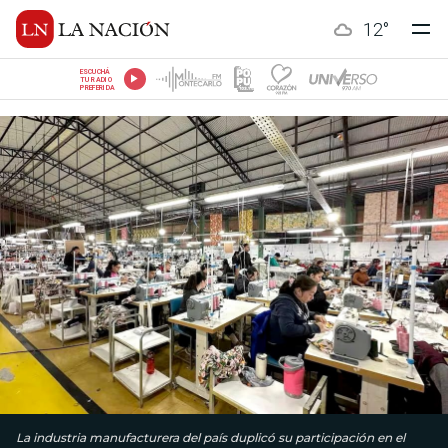
12
°
ESCUCHÁ
TU RADIO
PREFERIDA
La industria manufacturera del país duplicó su participación en el