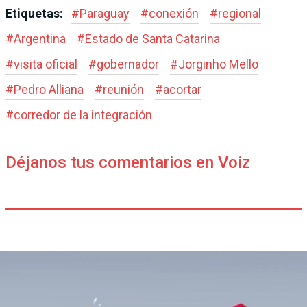
Etiquetas:
#
Paraguay
#
conexión
#
regional
#
Argentina
#
Estado de Santa Catarina
#
visita oficial
#
gobernador
#
Jorginho Mello
#
Pedro Alliana
#
reunión
#
acortar
#
corredor de la integración
Déjanos tus comentarios en Voiz