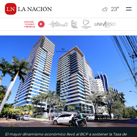
23
°
ESCUCHÁ
TU RADIO
PREFERIDA
El mayor dinamismo económico llevó al BCP a sostener la Tasa de