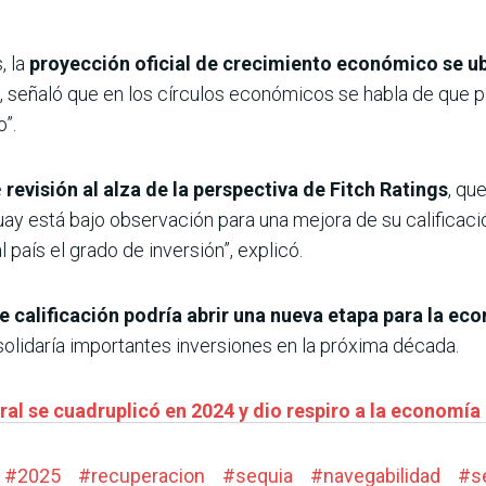
, la
proyección oficial de crecimiento económico se ub
o, señaló que en los círculos económicos se habla de que p
”.
e
revisión al alza de la perspectiva de Fitch Ratings
, qu
y está bajo observación para una mejora de su calificación
 país el grado de inversión”, explicó.
e calificación podría abrir una nueva etapa para la e
solidaría importantes inversiones en la próxima década.
al se cuadruplicó en 2024 y dio respiro a la economí
#
2025
#
recuperacion
#
sequia
#
navegabilidad
#
s