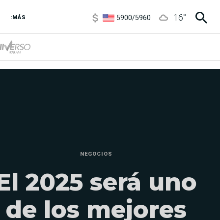
6850
/
7200
16
°
5900
/
5960
:MÁS
1100
/
1160
3,8
/
4
6850
/
7200
5900
/
5960
NEGOCIOS
El 2025 será uno
de los mejores