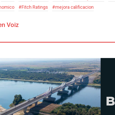
onomico
#
Fitch Ratings
#
mejora calificacion
en Voiz
B