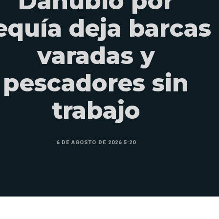
Danubio por
equía deja barcas
varadas y
pescadores sin
trabajo
6 DE AGOSTO DE 2026 5:20