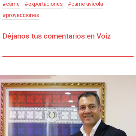
#
carne
#
exportaciones
#
carne avícola
#
proyecciones
Déjanos tus comentarios en Voiz