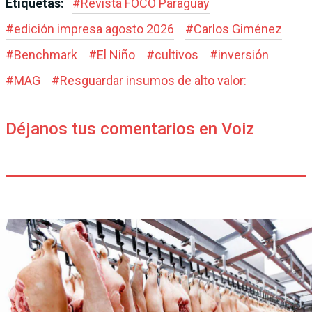
Etiquetas:
#
Revista FOCO Paraguay
#
edición impresa agosto 2026
#
Carlos Giménez
#
Benchmark
#
El Niño
#
cultivos
#
inversión
#
MAG
#
Resguardar insumos de alto valor:
Déjanos tus comentarios en Voiz