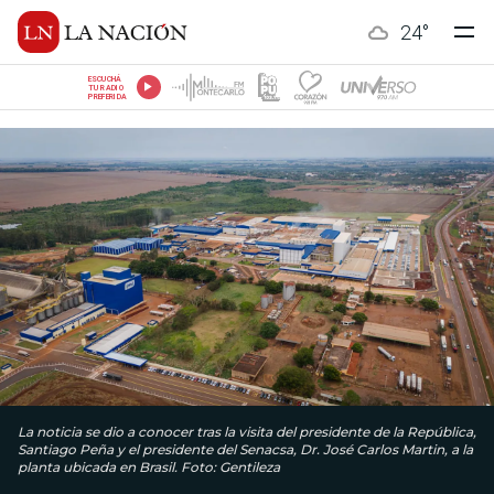
24
°
ESCUCHÁ
TU RADIO
PREFERIDA
La noticia se dio a conocer tras la visita del presidente de la República,
Santiago Peña y el presidente del Senacsa, Dr. José Carlos Martin, a la
planta ubicada en Brasil. Foto: Gentileza