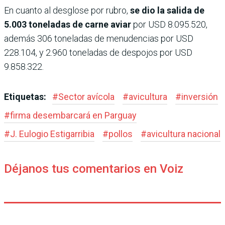
En cuanto al desglose por rubro,
se dio la salida de
5.003 toneladas de carne aviar
por USD 8.095.520,
además 306 toneladas de menudencias por USD
228.104, y 2.960 toneladas de despojos por USD
9.858.322.
Etiquetas:
#
Sector avícola
#
avicultura
#
inversión
#
firma desembarcará en Parguay
#
J. Eulogio Estigarribia
#
pollos
#
avicultura nacional
Déjanos tus comentarios en Voiz