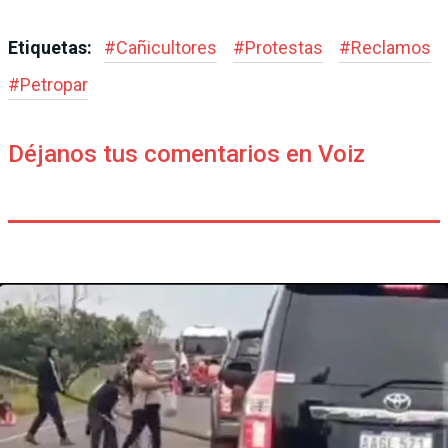
Etiquetas:
#
Cañicultores
#
Protestas
#
Reclamos
#
Petropar
Déjanos tus comentarios en Voiz