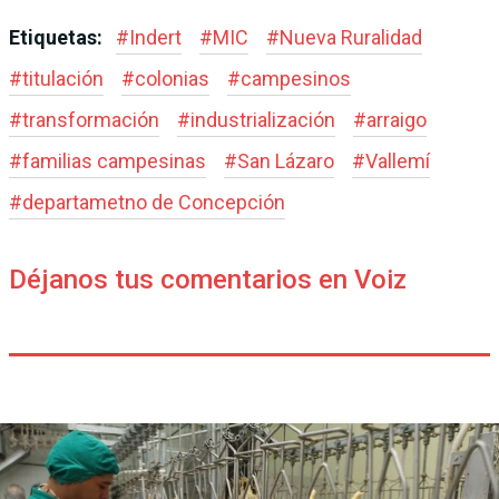
Etiquetas:
#
Indert
#
MIC
#
Nueva Ruralidad
#
titulación
#
colonias
#
campesinos
#
transformación
#
industrialización
#
arraigo
#
familias campesinas
#
San Lázaro
#
Vallemí
#
departametno de Concepción
Déjanos tus comentarios en Voiz