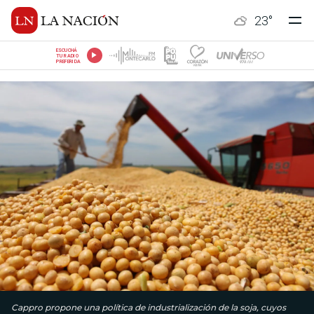
23
°
ESCUCHÁ
TU RADIO
PREFERIDA
Cappro propone una política de industrialización de la soja, cuyos