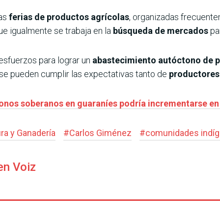
las
ferias de productos agrícolas
, organizadas frecuent
ue igualmente se trabaja en la
búsqueda de mercados
par
 esfuerzos para lograr un
abastecimiento autóctono de p
se pueden cumplir las expectativas tanto de
productores
onos soberanos en guaraníes podría incrementarse en
ura y Ganadería
#
Carlos Giménez
#
comunidades indí
en Voiz