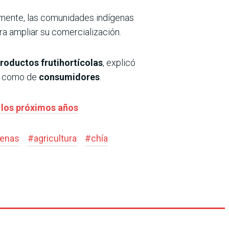
emente, las comunidades indígenas
a ampliar su comercialización.
roductos frutihortícolas
, explicó
como de
consumidores
.
 los próximos años
genas
#
agricultura
#
chía