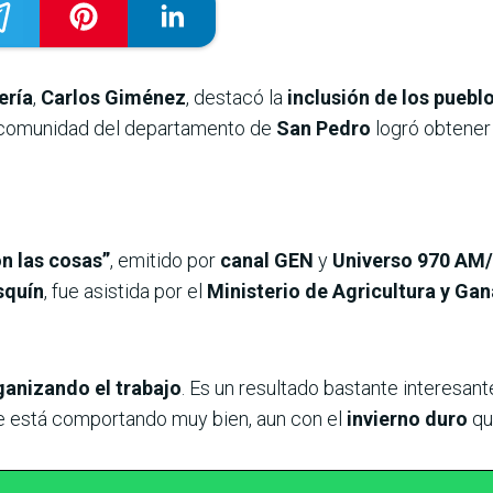
ería
,
Carlos Giménez
, destacó la
inclusión de los puebl
a comunidad del departamento de
San Pedro
logró obtene
on las cosas”
, emitido por
canal GEN
y
Universo 970 AM
squín
, fue asistida por el
Ministerio de Agricultura y Ga
anizando el trabajo
. Es un resultado bastante interesant
se está comportando muy bien, aun con el
invierno duro
qu