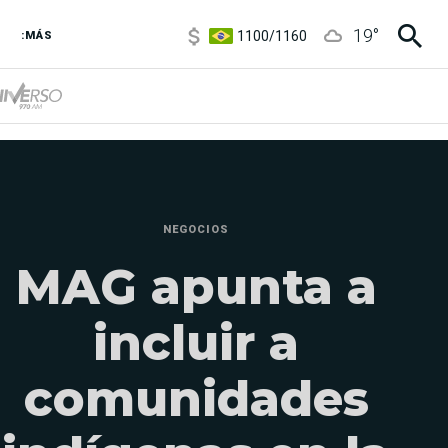
1100
/
1160
19
°
3,8
/
4
:MÁS
6850
/
7200
5900
/
5960
NEGOCIOS
MAG apunta a
incluir a
comunidades