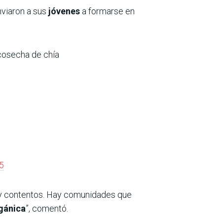
nviaron a sus
jóvenes
a formarse en
cosecha de chía
5
y contentos. Hay comunidades que
gánica
”, comentó.