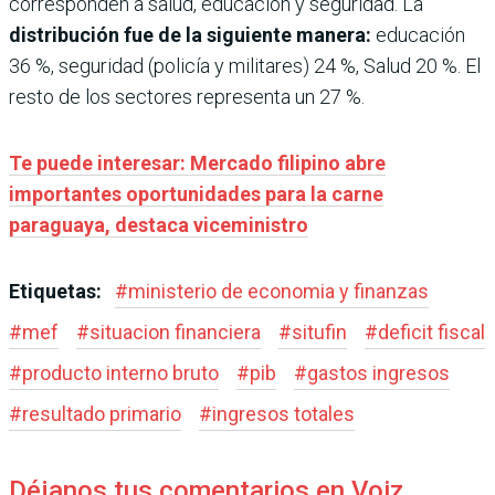
corresponden a salud, educación y seguridad.
La
distribución fue de la siguiente manera:
educación
36 %, seguridad (policía y militares) 24 %, Salud 20 %. El
resto de los sectores representa un 27 %.
Te puede interesar: Mercado filipino abre
importantes oportunidades para la carne
paraguaya, destaca viceministro
Etiquetas:
#
ministerio de economia y finanzas
#
mef
#
situacion financiera
#
situfin
#
deficit fiscal
#
producto interno bruto
#
pib
#
gastos ingresos
#
resultado primario
#
ingresos totales
Déjanos tus comentarios en Voiz