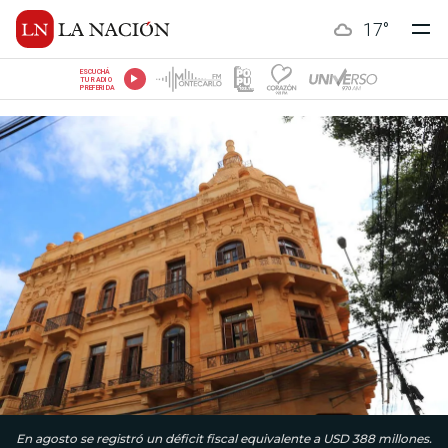
17
°
ESCUCHÁ
TU RADIO
PREFERIDA
En agosto se registró un déficit fiscal equivalente a USD 388 millones.