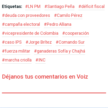
Etiquetas:
#
LN PM
#
Santiago Peña
#
déficit fiscal
#
deuda con proveedores
#
Camilo Pérez
#
campaña electoral
#
Pedro Alliana
#
vicepresidente de Colombia
#
cooperación
#
caso IPS
#
Jorge Brítez
#
Comando Sur
#
fuerza militar
#
ganaderas Sofía y Chajhá
#
marcha criolla
#
INC
Déjanos tus comentarios en Voiz