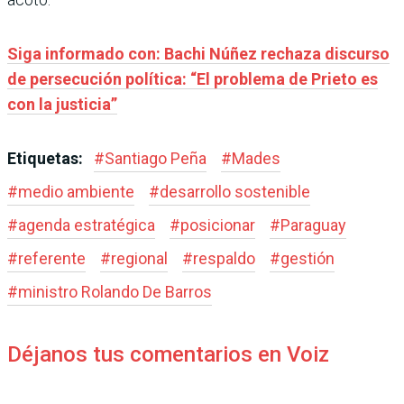
Siga informado con: Bachi Núñez rechaza discurso
de persecución política: “El problema de Prieto es
con la justicia”
Etiquetas:
#
Santiago Peña
#
Mades
#
medio ambiente
#
desarrollo sostenible
#
agenda estratégica
#
posicionar
#
Paraguay
#
referente
#
regional
#
respaldo
#
gestión
#
ministro Rolando De Barros
Déjanos tus comentarios en Voiz