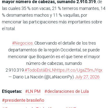
mayor número de cabezas, sumando 2.910.319
, de
las cuales 35 % son vacas, 21 % terneros mamantes, 14
% desmamantes machos y 11 % vaquillas, por
mencionar las participaciones más importantes sobre
el total.
#Negocios
. Observando el detalle de los tres
departamentos de la región Occidental, se puede
mencionar que Boquerón es el que tiene el mayor
número de cabezas, sumando
2.910.319.
#TodoEstáEnLN
https://t.co/UgaZ5mJYqx
— Diario La Nación (@LaNacionPy)
July 27, 2026
Etiquetas:
#
LN PM
#
declaraciones de Lula
#
presidente brasileño