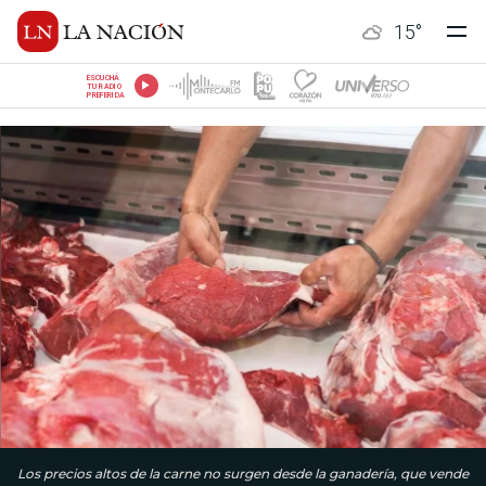
15
°
ESCUCHÁ
TU RADIO
PREFERIDA
Los precios altos de la carne no surgen desde la ganadería, que vende