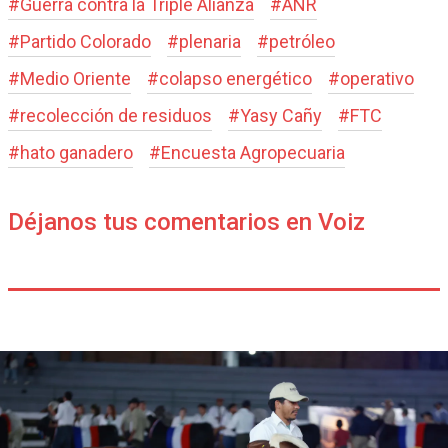
#
Guerra contra la Triple Alianza
#
ANR
#
Partido Colorado
#
plenaria
#
petróleo
#
Medio Oriente
#
colapso energético
#
operativo
#
recolección de residuos
#
Yasy Cañy
#
FTC
#
hato ganadero
#
Encuesta Agropecuaria
Déjanos tus comentarios en Voiz