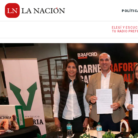
POLÍTIC
ELEGÍ Y
ESCUC
TU RADIO
PREF