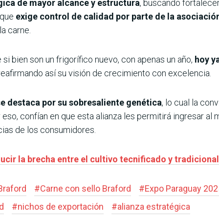
gica de mayor alcance y estructura
, buscando fortalecer
 que
exige control de calidad por parte de la asociació
la carne.
si bien son un frigorífico nuevo, con apenas un año,
hoy ya
 reafirmando así su visión de crecimiento con excelencia.
e destaca por su sobresaliente genética
, lo cual la co
 eso, confían en que esta alianza les permitirá ingresar a
cias de los consumidores.
cir la brecha entre el cultivo tecnificado y tradicional
Braford
#
Carne con sello Braford
#
Expo Paraguay 202
d
#
nichos de exportación
#
alianza estratégica