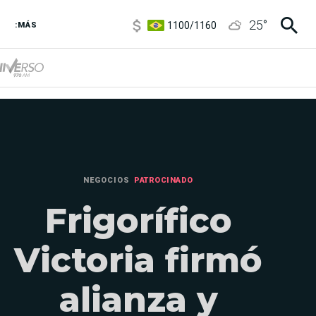
1100
/
1160
25
°
3,8
/
4
:MÁS
6850
/
7200
5900
/
5960
NEGOCIOS
PATROCINADO
Frigorífico
Victoria firmó
alianza y