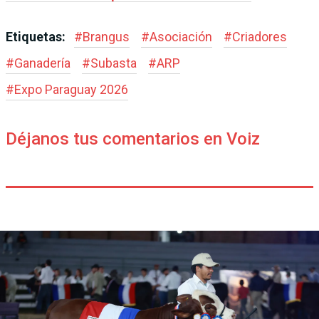
Etiquetas:
#
Brangus
#
Asociación
#
Criadores
#
Ganadería
#
Subasta
#
ARP
#
Expo Paraguay 2026
Déjanos tus comentarios en Voiz