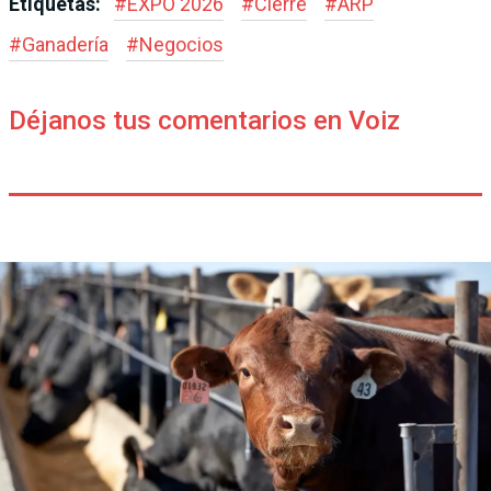
Etiquetas:
#
EXPO 2026
#
Cierre
#
ARP
#
Ganadería
#
Negocios
Déjanos tus comentarios en Voiz