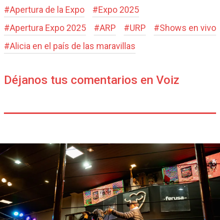
#
Apertura de la Expo
#
Expo 2025
#
Apertura Expo 2025
#
ARP
#
URP
#
Shows en vivo
#
Alicia en el país de las maravillas
Déjanos tus comentarios en Voiz