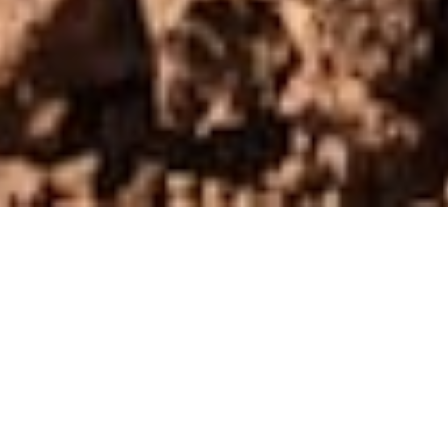
NEGOCIOS
2 DE JULIO DE 2025 13:30
Producción de oro en
Paraguay: rubro emerge
entre la formalización y el
desafío de crecer
Compartir en redes