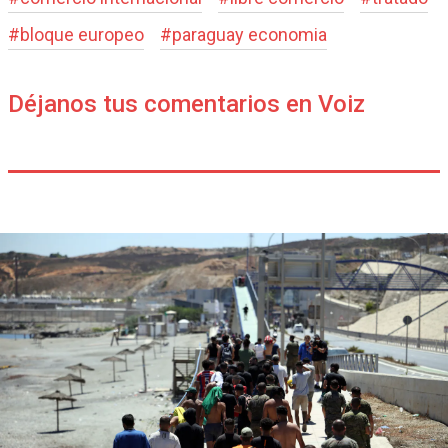
#
bloque europeo
#
paraguay economia
Déjanos tus comentarios en Voiz