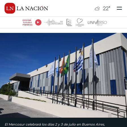
22
°
ESCUCHÁ
TU RADIO
PREFERIDA
El Mercosur celebrará los días 2 y 3 de julio en Buenos Aires,