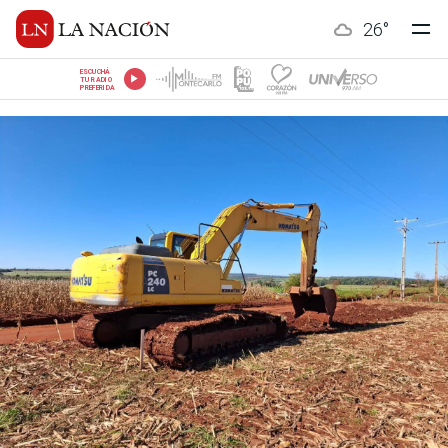
26
°
ESCUCHÁ
TU RADIO
PREFERIDA