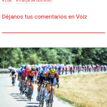
#
cde
#
franja de dominio
Déjanos tus comentarios en Voiz