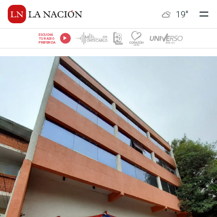
19
°
ESCUCHÁ
TU RADIO
PREFERIDA