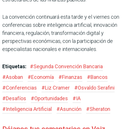
La convención continuará esta tarde y el viernes con
conferencias sobre inteligencia artificial, innovación
financiera, regulación, transformación digital y
perspectivas económicas, con la participación de
especialistas nacionales e internacionales.
Etiquetas:
#
Segunda Convención Bancaria
#
Asoban
#
Economía
#
Finanzas
#
Bancos
#
Conferencias
#
Liz Cramer
#
Osvaldo Serafini
#
Desafíos
#
Oportunidades
#
IA
#
Inteligencia Artificial
#
Asunción
#
Sheraton
Déjanos tus comentarios en Voiz