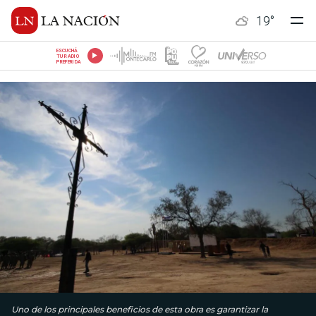
19
°
ESCUCHÁ
TU RADIO
PREFERIDA
Uno de los principales beneficios de esta obra es garantizar la