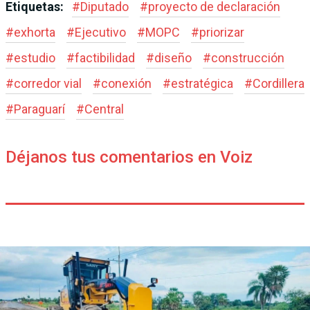
Etiquetas:
#
Diputado
#
proyecto de declaración
#
exhorta
#
Ejecutivo
#
MOPC
#
priorizar
#
estudio
#
factibilidad
#
diseño
#
construcción
#
corredor vial
#
conexión
#
estratégica
#
Cordillera
#
Paraguarí
#
Central
Déjanos tus comentarios en Voiz