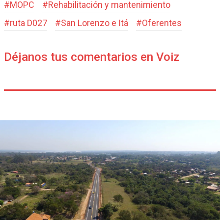
#
MOPC
#
Rehabilitación y mantenimiento
#
ruta D027
#
San Lorenzo e Itá
#
Oferentes
Déjanos tus comentarios en Voiz