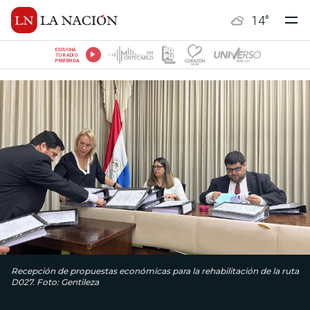
14
°
ESCUCHÁ
TU RADIO
PREFERIDA
Recepción de propuestas económicas para la rehabilitación de la ruta
D027. Foto: Gentileza