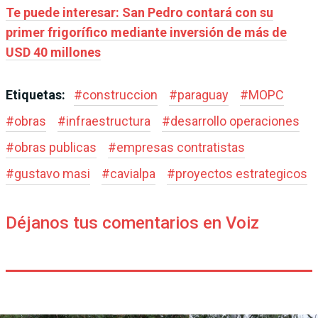
Te puede interesar: San Pedro contará con su
primer frigorífico mediante inversión de más de
USD 40 millones
Etiquetas:
#
construccion
#
paraguay
#
MOPC
#
obras
#
infraestructura
#
desarrollo operaciones
#
obras publicas
#
empresas contratistas
#
gustavo masi
#
cavialpa
#
proyectos estrategicos
Déjanos tus comentarios en Voiz