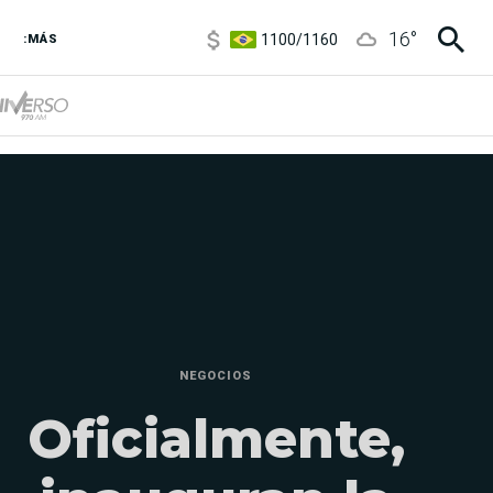
1100
/
1160
16
°
3,8
/
4
:MÁS
6850
/
7200
5900
/
5960
NEGOCIOS
Oficialmente,