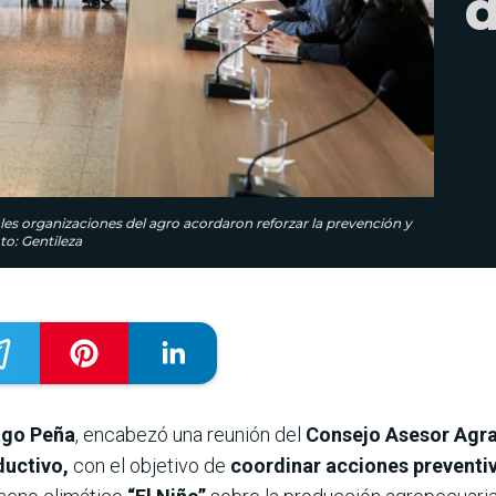
d
ales organizaciones del agro acordaron reforzar la prevención y
o: Gentileza
ago Peña
, encabezó una reunión del
Consejo Asesor Agra
ductivo,
con el objetivo de
coordinar acciones preventiva