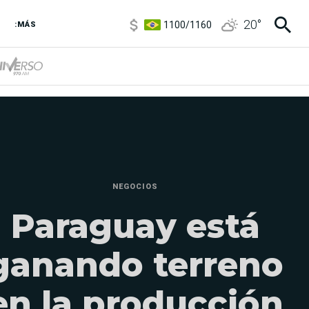
1100
/
1160
20
°
3,8
/
4
:MÁS
6850
/
7200
5900
/
5960
NEGOCIOS
Paraguay está
ganando terreno
en la producción