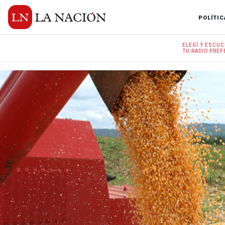
POLÍTIC
ELEGÍ Y
ESCUC
TU RADIO
PREF