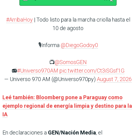
#ArribaHoy
| Todo listo para la marcha criolla hasta el
10 de agosto
🎙️Informa
@DiegoGodoy0
📺
@SomosGEN
📻
#Universo970AM
pic.twitter.com/Ct3iSGsf1G
— Universo 970 AM (@Universo970py)
August 7, 2026
Leé también: Bloomberg pone a Paraguay como
ejemplo regional de energía limpia y destino para la
IA
En declaraciones a
GEN/Nación Media
, el