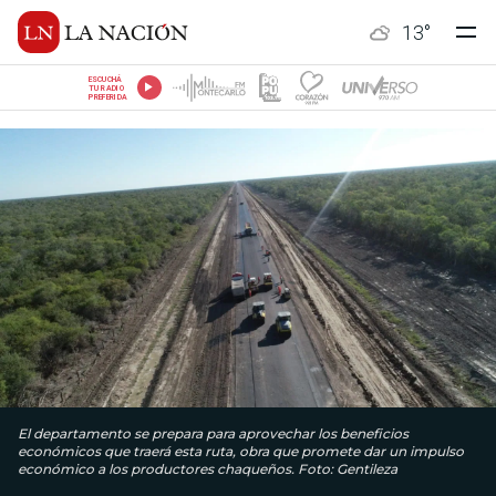
13
°
ESCUCHÁ
TU RADIO
PREFERIDA
El departamento se prepara para aprovechar los beneficios
económicos que traerá esta ruta, obra que promete dar un impulso
económico a los productores chaqueños. Foto: Gentileza