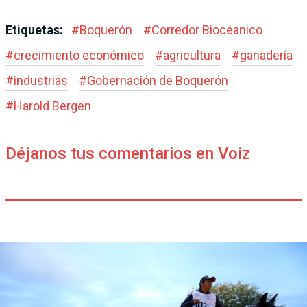
Etiquetas:
#
Boquerón
#
Corredor Biocéanico
#
crecimiento económico
#
agricultura
#
ganadería
#
industrias
#
Gobernación de Boquerón
#
Harold Bergen
Déjanos tus comentarios en Voiz