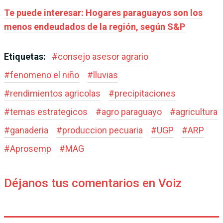
Te puede interesar: Hogares paraguayos son los
menos endeudados de la región, según S&P
Etiquetas:
#
consejo asesor agrario
#
fenomeno el niño
#
lluvias
#
rendimientos agricolas
#
precipitaciones
#
temas estrategicos
#
agro paraguayo
#
agricultura
#
ganaderia
#
produccion pecuaria
#
UGP
#
ARP
#
Aprosemp
#
MAG
Déjanos tus comentarios en Voiz