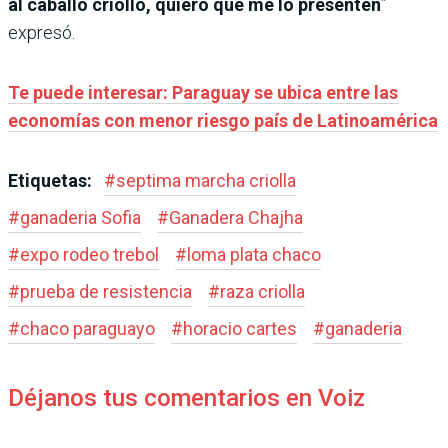
al caballo criollo, quiero que me lo presenten
”
expresó.
Te puede interesar: Paraguay se ubica entre las
economías con menor riesgo país de Latinoamérica
Etiquetas:
#
septima marcha criolla
#
ganaderia Sofia
#
Ganadera Chajha
#
expo rodeo trebol
#
loma plata chaco
#
prueba de resistencia
#
raza criolla
#
chaco paraguayo
#
horacio cartes
#
ganaderia
Déjanos tus comentarios en Voiz