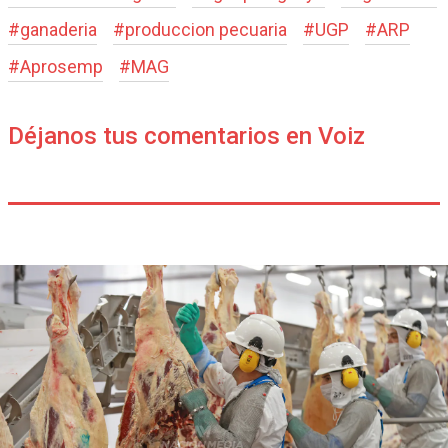
#
ganaderia
#
produccion pecuaria
#
UGP
#
ARP
#
Aprosemp
#
MAG
Déjanos tus comentarios en Voiz