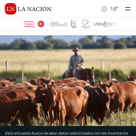
18
°
ESCUCHÁ
TU RADIO
PREFERIDA
Esta encuesta busca recabar datos relacionados con los inventarios