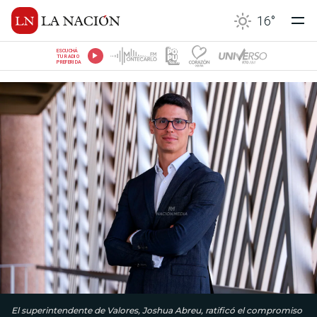
16
°
ESCUCHÁ
TU RADIO
PREFERIDA
El superintendente de Valores, Joshua Abreu, ratificó el compromiso