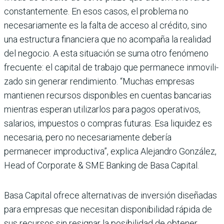
constante­mente. En esos casos, el pro­blema no
necesariamente es la falta de acceso al crédito, sino
una estructura finan­ciera que no acompaña la rea­lidad
del negocio. A esta situa­ción se suma otro fenómeno
frecuente: el capital de tra­bajo que permanece inmovili­
zado sin generar rendimiento. “Muchas empresas
mantienen recursos disponibles en cuen­tas bancarias
mientras espe­ran utilizarlos para pagos ope­rativos,
salarios, impuestos o compras futuras. Esa liquidez es
necesaria, pero no necesa­riamente debería
permanecer improductiva”, explica Alejan­dro González,
Head of Corpo­rate & SME Banking de Basa Capital.
Basa Capital ofrece alternati­vas de inversión diseñadas
para empresas que necesitan dispo­nibilidad rápida de
sus recur­sos sin resignar la posibilidad de obtener