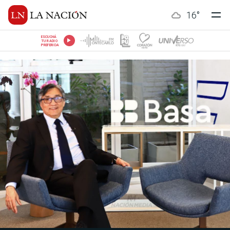
16
°
ESCUCHÁ
TU RADIO
PREFERIDA