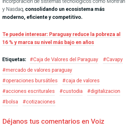
incorporación de sistemas tecnológicos como Montran
y Nasdaq,
consolidando un ecosistema más
moderno, eficiente y competitivo.
Te puede interesar: Paraguay reduce la pobreza al
16 % y marca su nivel más bajo en años
Etiquetas:
#
Caja de Valores del Paraguay
#
Cavapy
#
mercado de valores paraguay
#
operaciones bursátiles
#
caja de valores
#
acciones escriturales
#
custodia
#
digitalizacion
#
bolsa
#
cotizaciones
Déjanos tus comentarios en Voiz