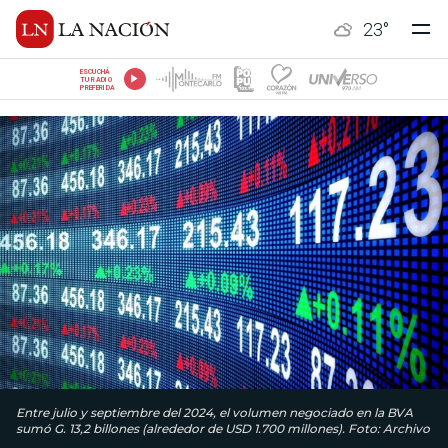
23
°
ESCUCHÁ
TU RADIO
PREFERIDA
Entre julio y septiembre del 2024, el volumen negociado en la BVA
sumó G. 13,2 billones (alrededor de USD 1.700 millones). Foto: Archivo