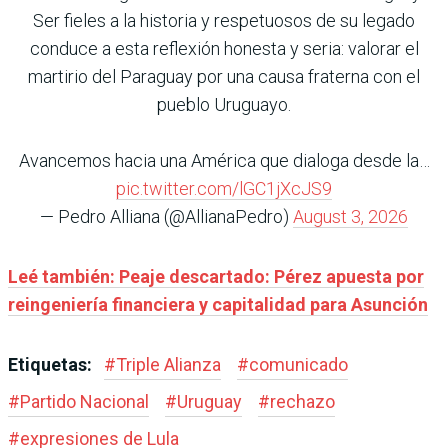
Ser fieles a la historia y respetuosos de su legado
conduce a esta reflexión honesta y seria: valorar el
martirio del Paraguay por una causa fraterna con el
pueblo Uruguayo.
Avancemos hacia una América que dialoga desde la…
pic.twitter.com/lGC1jXcJS9
— Pedro Alliana (@AllianaPedro)
August 3, 2026
Leé también: Peaje descartado: Pérez apuesta por
reingeniería financiera y capitalidad para Asunción
Etiquetas:
#
Triple Alianza
#
comunicado
#
Partido Nacional
#
Uruguay
#
rechazo
#
expresiones de Lula