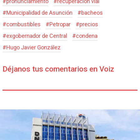
#
pronunciamiento
#
recuperación vial
#
Municipalidad de Asunción
#
bacheos
#
combustibles
#
Petropar
#
precios
#
exgobernador de Central
#
condena
#
Hugo Javier González
Déjanos tus comentarios en Voiz