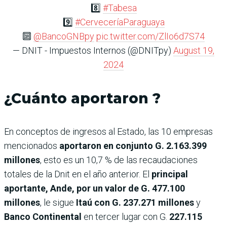
8️⃣
#Tabesa
9️⃣
#CerveceríaParaguaya
🔟
@BancoGNBpy
pic.twitter.com/ZlIo6d7S74
— DNIT - Impuestos Internos (@DNITpy)
August 19,
2024
¿Cuánto aportaron ?
En conceptos de ingresos al Estado, las 10 empresas
mencionados
aportaron en conjunto G. 2.163.399
millones
, esto es un 10,7 % de las recaudaciones
totales de la Dnit en el año anterior. El
principal
aportante, Ande, por un valor de G. 477.100
millones
, le sigue
Itaú con G. 237.271 millones
y
Banco Continental
en tercer lugar con G.
227.115