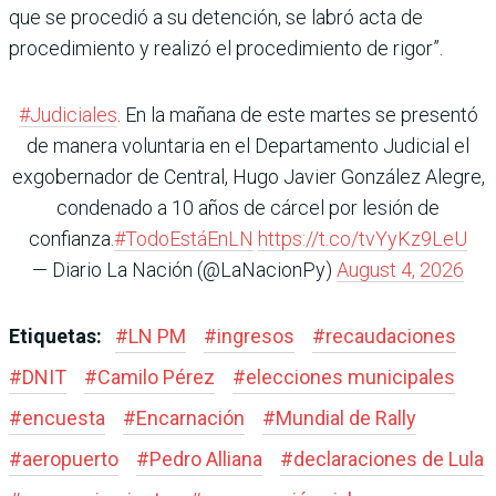
que se procedió a su detención, se labró acta de
procedimiento y realizó el procedimiento de rigor”.
#Judiciales
. En la mañana de este martes se presentó
de manera voluntaria en el Departamento Judicial el
exgobernador de Central, Hugo Javier González Alegre,
condenado a 10 años de cárcel por lesión de
confianza.
#TodoEstáEnLN
https://t.co/tvYyKz9LeU
— Diario La Nación (@LaNacionPy)
August 4, 2026
Etiquetas:
#
LN PM
#
ingresos
#
recaudaciones
#
DNIT
#
Camilo Pérez
#
elecciones municipales
#
encuesta
#
Encarnación
#
Mundial de Rally
#
aeropuerto
#
Pedro Alliana
#
declaraciones de Lula