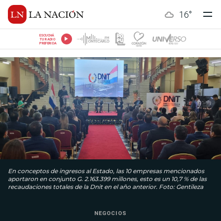
16
°
ESCUCHÁ
TU RADIO
PREFERIDA
En conceptos de ingresos al Estado, las 10 empresas mencionados
aportaron en conjunto G. 2.163.399 millones, esto es un 10,7 % de las
recaudaciones totales de la Dnit en el año anterior. Foto: Gentileza
NEGOCIOS