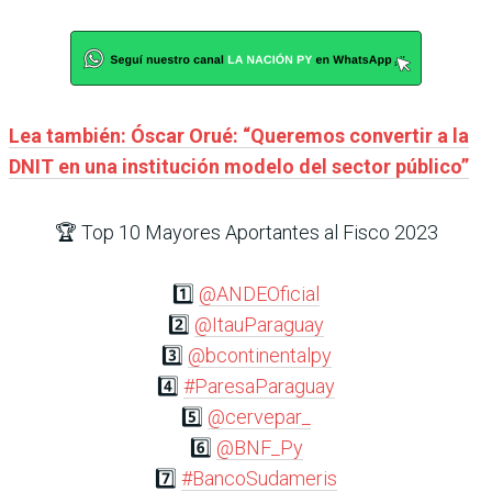
Lea también: Óscar Orué: “Queremos convertir a la
DNIT en una institución modelo del sector público”
🏆 Top 10 Mayores Aportantes al Fisco 2023
1️⃣
@ANDEOficial
2️⃣
@ItauParaguay
3️⃣
@bcontinentalpy
4️⃣
#ParesaParaguay
5️⃣
@cervepar_
6️⃣
@BNF_Py
7️⃣
#BancoSudameris