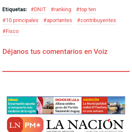
Etiquetas:
#
DNIT
#
ranking
#
top ten
#
10 principales
#
aportantes
#
contribuyentes
#
Fisco
Déjanos tus comentarios en Voiz