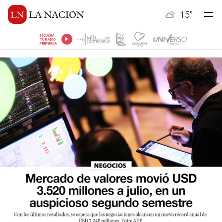
15
°
ESCUCHÁ
TU RADIO
PREFERIDA