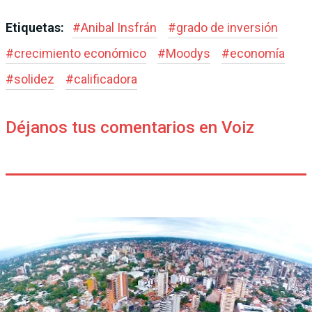
Etiquetas:
#
Anibal Insfrán
#
grado de inversión
#
crecimiento económico
#
Moodys
#
economía
#
solidez
#
calificadora
Déjanos tus comentarios en Voiz