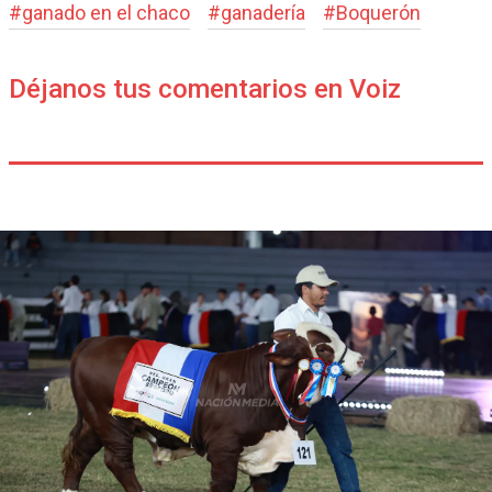
#
ganado en el chaco
#
ganadería
#
Boquerón
Déjanos tus comentarios en Voiz