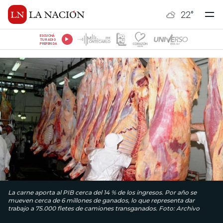
22
°
ESCUCHÁ
TU RADIO
PREFERIDA
La carne aporta al PIB cerca del 14 % de los ingresos. Por año se
mueven cerca de 6 millones de ganados, lo que representa dar
trabajo a 75.000 fletes de camiones transganados. Foto: Archivo