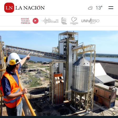
13
°
ESCUCHÁ
TU RADIO
PREFERIDA