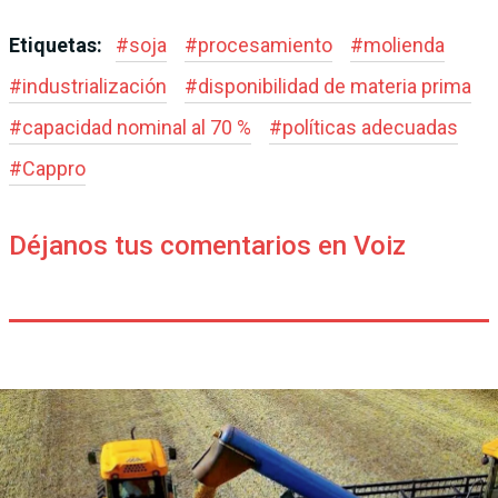
Etiquetas:
#
soja
#
procesamiento
#
molienda
#
industrialización
#
disponibilidad de materia prima
#
capacidad nominal al 70 %
#
políticas adecuadas
#
Cappro
Déjanos tus comentarios en Voiz