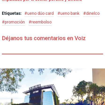
Etiquetas:
#
ueno dúo card
#
ueno bank
#
dinelco
#
promoción
#
reembolso
Déjanos tus comentarios en Voiz