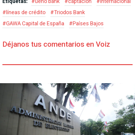
Etiquetas:
#
ueno bank
#
captación
#
internacional
#
líneas de crédito
#
Triodos Bank
#
GAWA Capital de España
#
Países Bajos
Déjanos tus comentarios en Voiz