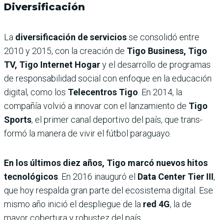
Diversificación
La
diversificación de servi­cios
se consolidó entre
2010 y 2015, con la creación de
Tigo Business, Tigo
TV, Tigo Internet Hogar
y el desarro­llo de programas
de respon­sabilidad social con enfoque en la educación
digital, como los
Telecentros Tigo
. En 2014, la
compañía volvió a inno­var con el lanzamiento de
Tigo
Sports
, el primer canal deportivo del país, que trans­
formó la manera de vivir el fútbol paraguayo.
En los últimos diez años, Tigo marcó nuevos hitos
tecno­lógicos
. En 2016 inauguró el
Data Center Tier III
,
que hoy respalda gran parte del eco­sistema digital. Ese
mismo año inició el despliegue de la
red 4G
, la de
mayor cobertura y robustez del país.