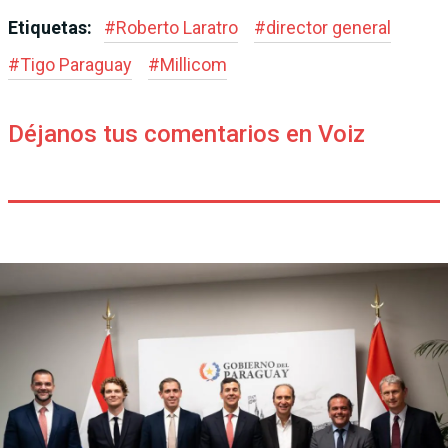
Etiquetas:
#
Roberto Laratro
#
director general
#
Tigo Paraguay
#
Millicom
Déjanos tus comentarios en Voiz