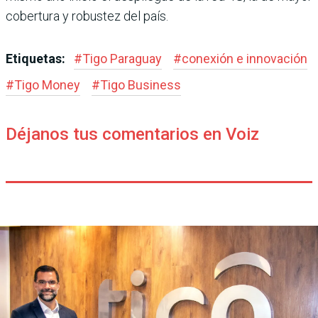
cobertura y robustez del país.
Etiquetas:
#
Tigo Paraguay
#
conexión e innovación
#
Tigo Money
#
Tigo Business
Déjanos tus comentarios en Voiz