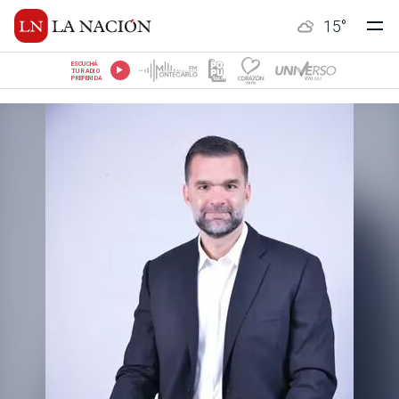
15
°
ESCUCHÁ
TU RADIO
PREFERIDA