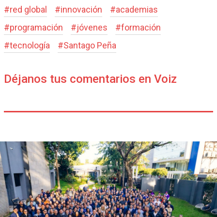
#
red global
#
innovación
#
academias
#
programación
#
jóvenes
#
formación
#
tecnología
#
Santago Peña
Déjanos tus comentarios en Voiz