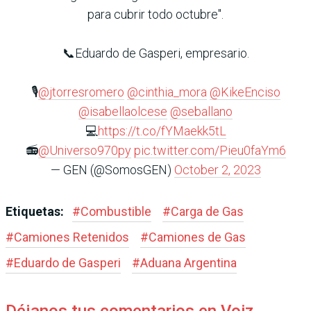
para cubrir todo octubre".
📞Eduardo de Gasperi, empresario.
🎙️
@jtorresromero
@cinthia_mora
@KikeEnciso
@isabellaolcese
@seballano
💻
https://t.co/fYMaekk5tL
📻
@Universo970py
pic.twitter.com/Pieu0faYm6
— GEN (@SomosGEN)
October 2, 2023
Etiquetas:
#
Combustible
#
Carga de Gas
#
Camiones Retenidos
#
Camiones de Gas
#
Eduardo de Gasperi
#
Aduana Argentina
Déjanos tus comentarios en Voiz