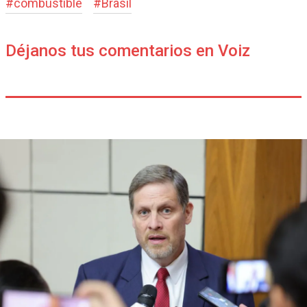
#
combustible
#
Brasil
Déjanos tus comentarios en Voiz