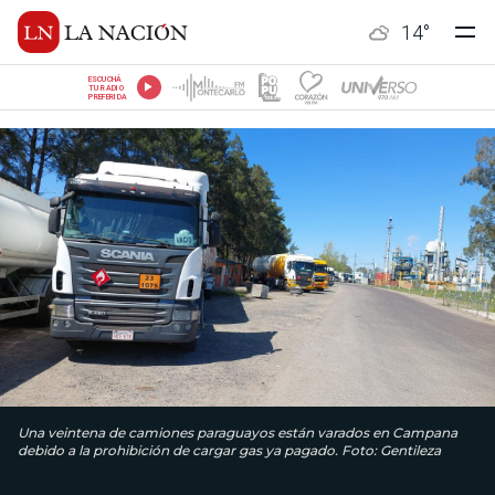
14
°
ESCUCHÁ
TU RADIO
PREFERIDA
Una veintena de camiones paraguayos están varados en Campana
debido a la prohibición de cargar gas ya pagado. Foto: Gentileza