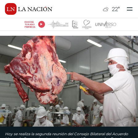
22
°
ESCUCHÁ
TU RADIO
PREFERIDA
Hoy se realiza la segunda reunión del Consejo Bilateral del Acuerdo