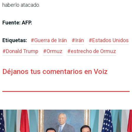
haberlo atacado.
Fuente: AFP.
Etiquetas:
#
Guerra de Irán
#
Irán
#
Estados Unidos
#
Donald Trump
#
Ormuz
#
estrecho de Ormuz
Déjanos tus comentarios en Voiz