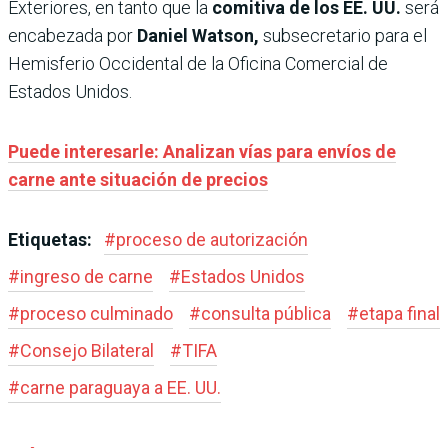
Exteriores, en tanto que la
comitiva de los EE. UU.
será
encabezada por
Daniel Watson,
subsecretario para el
Hemisferio Occidental de la Oficina Comercial de
Estados Unidos.
Puede interesarle: Analizan vías para envíos de
carne ante situación de precios
Etiquetas:
#
proceso de autorización
#
ingreso de carne
#
Estados Unidos
#
proceso culminado
#
consulta pública
#
etapa final
#
Consejo Bilateral
#
TIFA
#
carne paraguaya a EE. UU.