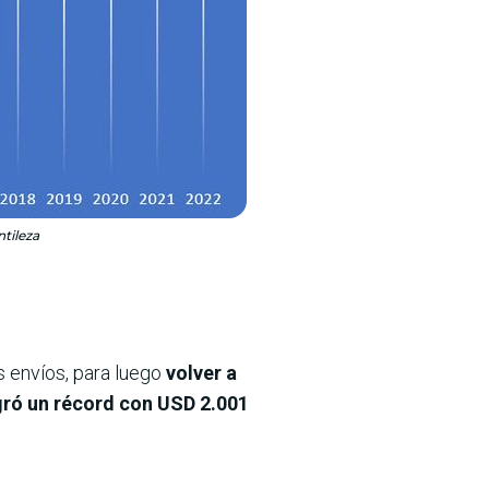
tileza
s envíos, para luego
volver a
gró un récord con USD 2.001