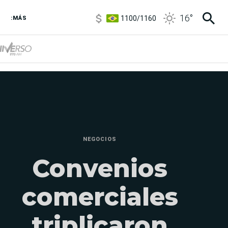
1100
/
1160
16
°
3,8
/
4
:MÁS
6850
/
7200
5900
/
5960
NEGOCIOS
Convenios
comerciales
triplicaron