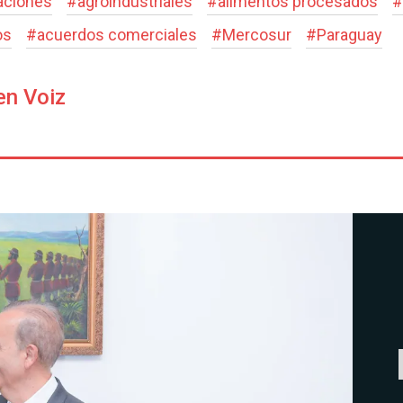
aciones
#
agroindustriales
#
alimentos procesados
#
os
#
acuerdos comerciales
#
Mercosur
#
Paraguay
en Voiz