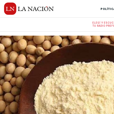
POLÍTIC
ELEGÍ Y
ESCUC
TU RADIO
PREF