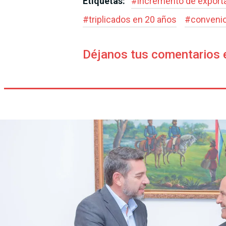
Etiquetas:
#
incremento de export
#
triplicados en 20 años
#
conveni
Déjanos tus comentarios 