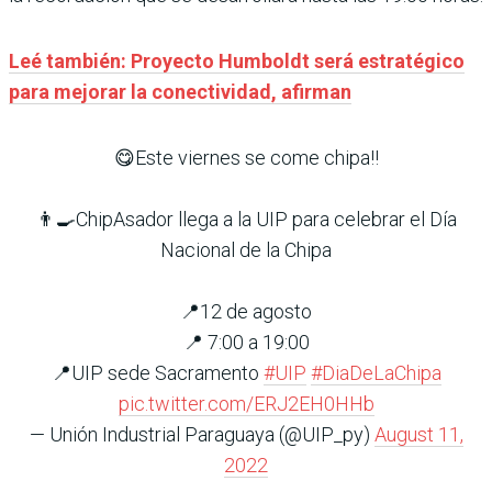
Leé también: Proyecto Humboldt será estratégico
para mejorar la conectividad, afirman
😋Este viernes se come chipa‼️
👨‍🍳ChipAsador llega a la UIP para celebrar el Día
Nacional de la Chipa
📍12 de agosto
📍 7:00 a 19:00
📍UIP sede Sacramento
#UIP
#DiaDeLaChipa
pic.twitter.com/ERJ2EH0HHb
— Unión Industrial Paraguaya (@UIP_py)
August 11,
2022