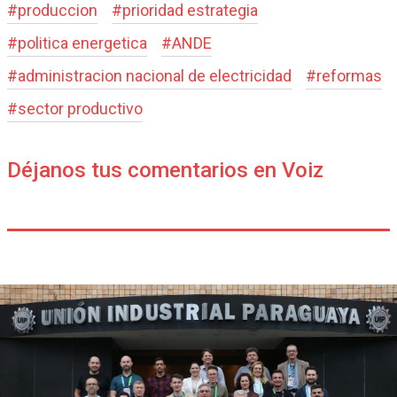
#
produccion
#
prioridad estrategia
#
politica energetica
#
ANDE
#
administracion nacional de electricidad
#
reformas
#
sector productivo
Déjanos tus comentarios en Voiz