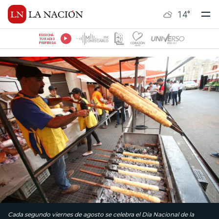
14
°
ESCUCHÁ
TU RADIO
PREFERIDA
Cada segundo viernes de agosto se celebra el Día Nacional de la