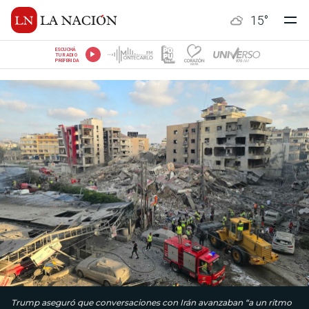
15
°
ESCUCHÁ
TU RADIO
PREFERIDA
Trump aseguró que conversaciones con Irán avanzaban “a un ritmo