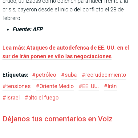
crudo, utilizadas como colchón para hacer frente a la
crisis, cayeron desde el inicio del conflicto el 28 de
febrero.
Fuente: AFP
Lea más: Ataques de autodefensa de EE. UU. en el
sur de Irán ponen en vilo las negociaciones
Etiquetas:
#
petróleo
#
suba
#
recrudecimiento
#
tensiones
#
Oriente Medio
#
EE. UU.
#
Irán
#
Israel
#
alto el fuego
Déjanos tus comentarios en Voiz