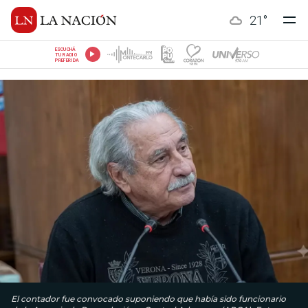
21
°
ESCUCHÁ
TU RADIO
PREFERIDA
El contador fue convocado suponiendo que había sido funcionario